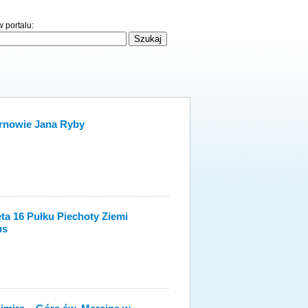
 portalu:
arnowie Jana Ryby
ęta 16 Pułku Piechoty Ziemi
us