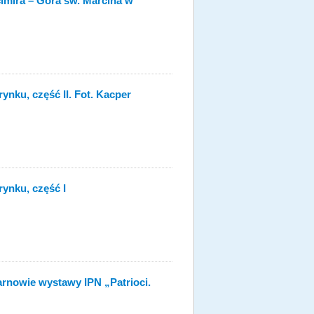
imira – Góra św. Marcina w
ynku, część II. Fot. Kacper
rynku, część I
rnowie wystawy IPN „Patrioci.