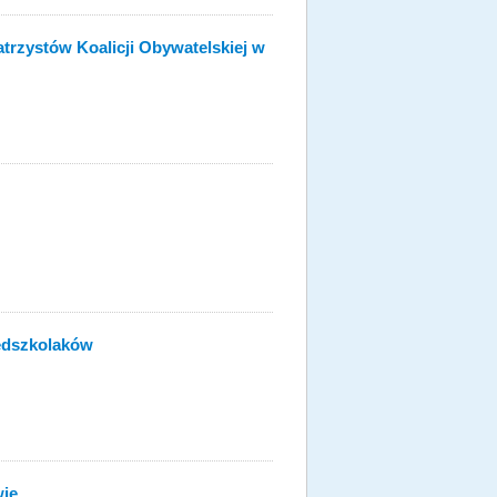
trzystów Koalicji Obywatelskiej w
edszkolaków
wie