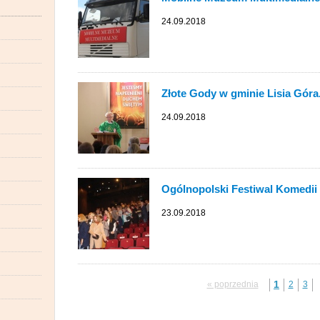
24.09.2018
Złote Gody w gminie Lisia Gór
24.09.2018
Ogólnopolski Festiwal Komedii „
23.09.2018
1
« poprzednia
2
3