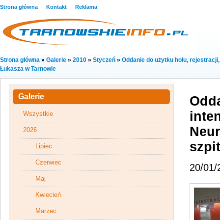
Strona główna
|
Kontakt
|
Reklama
Strona główna
»
Galerie
»
2010
»
Styczeń
»
Oddanie do użytku holu, rejestracj
Łukasza w Tarnowie
Galerie
Odda
inte
Wszystkie
Neur
2026
szpi
Lipiec
Czerwiec
20/01/
Maj
Kwiecień
Marzec