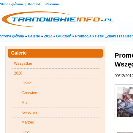
Strona główna
|
Kontakt
|
Reklama
Strona główna
»
Galerie
»
2012
»
Grudzień
»
Promocja książki „Znani i zasłuż
Galerie
Promo
Wszęd
Wszystkie
2026
09/12/201
Lipiec
Czerwiec
Maj
Kwiecień
Marzec
Luty