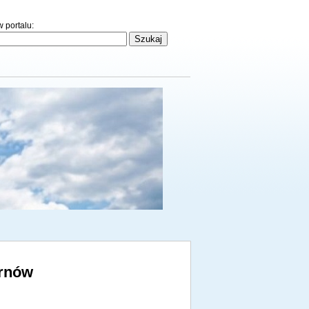
 portalu:
arnów