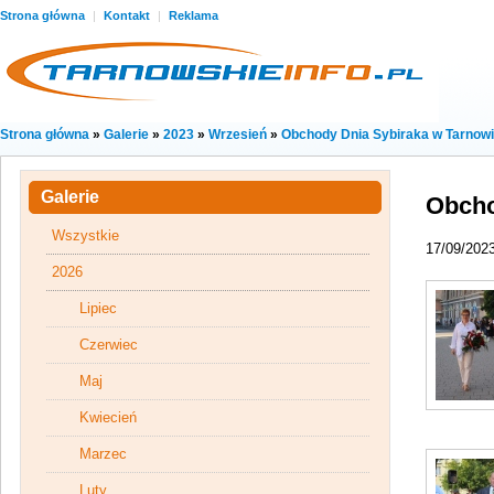
Strona główna
|
Kontakt
|
Reklama
Strona główna
»
Galerie
»
2023
»
Wrzesień
»
Obchody Dnia Sybiraka w Tarnow
Galerie
Obcho
Wszystkie
17/09/202
2026
Lipiec
Czerwiec
Maj
Kwiecień
Marzec
Luty