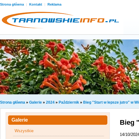
Strona główna
|
Kontakt
|
Reklama
Strona główna
»
Galerie
»
2024
»
Październik
»
Bieg "Start w lepsze jutro" w 
Galerie
Bieg 
Wszystkie
14/10/202