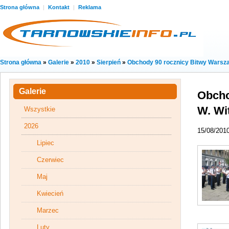
Strona główna
|
Kontakt
|
Reklama
Strona główna
»
Galerie
»
2010
»
Sierpień
»
Obchody 90 rocznicy Bitwy Warsza
Galerie
Obcho
W. Wi
Wszystkie
2026
15/08/201
Lipiec
Czerwiec
Maj
Kwiecień
Marzec
Luty